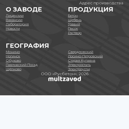
Адрес производства
О ЗАВОДЕ
ПРОДУКЦИЯ
Лицензии
Бетон
Вакансии
Щебень
Лаборатория
Гравий
Новости
Песок
Раствор
ГЕОГРАФИЯ
Монино
Свердловский
Ногинск
Лосино-Петровский
Обухово
Старая Купавна
Павловский Посад
Электросталь
Щёлково
Электроугли
ООО «Русбетон», 2026