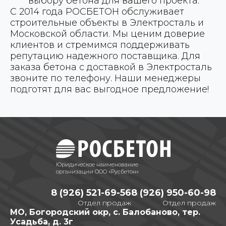
выбору бетона для вашего проекта.
С 2014 года РОСБЕТОН обслуживает
строительные объекты в Электросталь и
Московской области. Мы ценим доверие
клиентов и стремимся поддерживать
репутацию надежного поставщика. Для
заказа бетона с доставкой в Электросталь
звоните по телефону. Наши менеджеры
подготят для вас выгодное предложение!
Юридическое наименование
организации ООО «Русбетон»
8 (926) 521-69-56
8 (926) 950-60-98
Отдел продаж
Отдел продаж
МО, Богородский окр, с. Балобаново, тер.
Усадьба, д. 3г