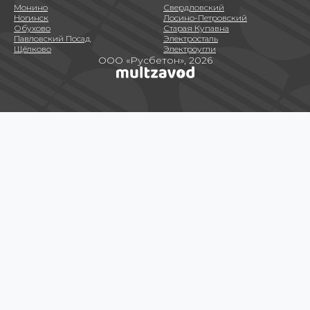
Монино
Свердловский
Ногинск
Лосино-Петровский
Обухово
Старая Купавна
Павловский Посад
Электросталь
Щёлково
Электроугли
ООО «Русбетон», 2026