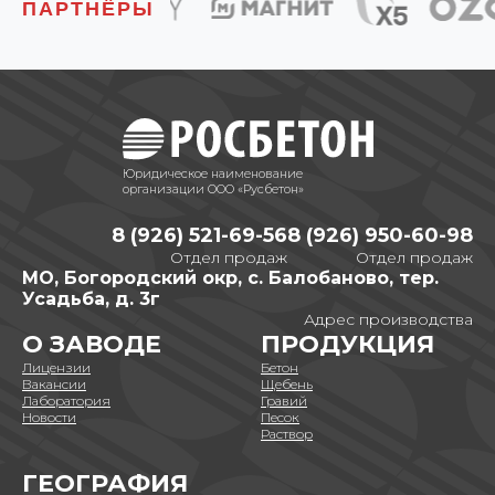
ПАРТНЁРЫ
Юридическое наименование
организации ООО «Русбетон»
8 (926) 521-69-56
8 (926) 950-60-98
Отдел продаж
Отдел продаж
МО, Богородский окр, с. Балобаново, тер.
Усадьба, д. 3г
Адрес производства
О ЗАВОДЕ
ПРОДУКЦИЯ
Лицензии
Бетон
Вакансии
Щебень
Лаборатория
Гравий
Новости
Песок
Раствор
ГЕОГРАФИЯ